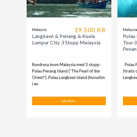
19.500 KR
Malaysia
Malaysi
Langkawi & Penang & Kuala
Pulau
Lumpur City 3 Stopp Malaysia
Tour 
Penan
Rundresa inom Malaysia med 3 stopp:
Pulau P
Pulau Penang Island (”The Pearl of the
Straits
Orient”), Pulau Langkawi Island (huvudön
Langkaw
i en
Läs mer...