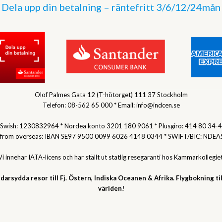
Dela upp din betalning – räntefritt 3/6/12/24mån
Olof Palmes Gata 12 (T-hötorget) 111 37 Stockholm
Telefon: 08-562 65 000 * Email: info@indcen.se
Swish: 1230832964 * Nordea konto 3201 180 9061 * Plusgiro: 414 80 34-4
 from overseas: IBAN SE97 9500 0099 6026 4148 0344 * SWIFT/BIC: NDEA
Vi innehar IATA-licens och har ställt ut statlig resegaranti hos Kammarkollegiet
darsydda resor till Fj. Östern, Indiska Oceanen & Afrika. Flygbokning til
världen!