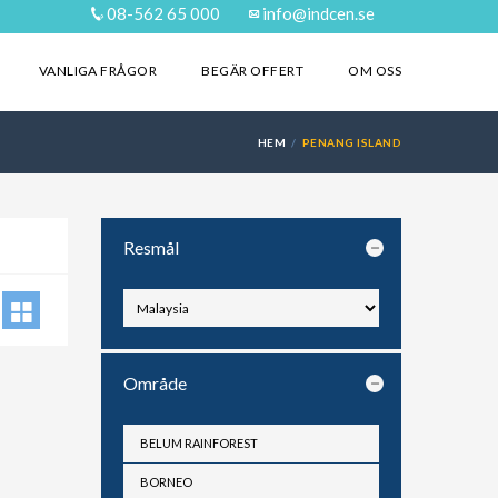
08-562 65 000
info@indcen.se
VANLIGA FRÅGOR
BEGÄR OFFERT
OM OSS
HEM
PENANG ISLAND
Resmål
Område
BELUM RAINFOREST
BORNEO