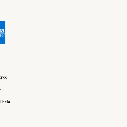
SESS
.
l hela