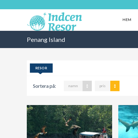
HEM
Penang Island
RESOR
Sortera på:
namn
pris