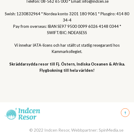
Telefon: 08-562 65 000 * Email: info@indcen.se
Swish: 1230832964 * Nordea konto 3201 180 9061 * Plusgiro: 414 80
34-4
Pay from overseas: IBAN SE97 9500 0099 6026 4148 0344 *
SWIFT/BIC: NDEASESS
Vi innehar IATA-licens och har ställt ut statlig resegaranti hos
Kammarkollegiet.
Skräddarsydda resor till Fj. Östern, Indiska Oceanen & Afrika.
Flygbokning till hela världen!
© 2022 Indcen Resor, Webbpartner: SpinMedia.se