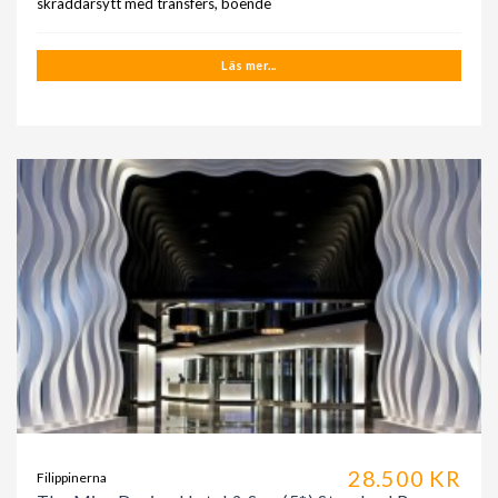
skräddarsytt med transfers, boende
Läs mer...
28.500 KR
Filippinerna