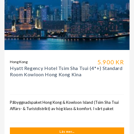
5.900 KR
Hong Kong
Hyatt Regency Hotel Tsim Sha Tsui (4*+) Standard
Room Kowloon Hong Kong Kina
Påbyggnadspaket Hong Kong & Kowloon Island (Tsim Sha Tsui
Affärs- & Turistdistrikt) av hög klass & komfort. I vårt paket
Läs mer...