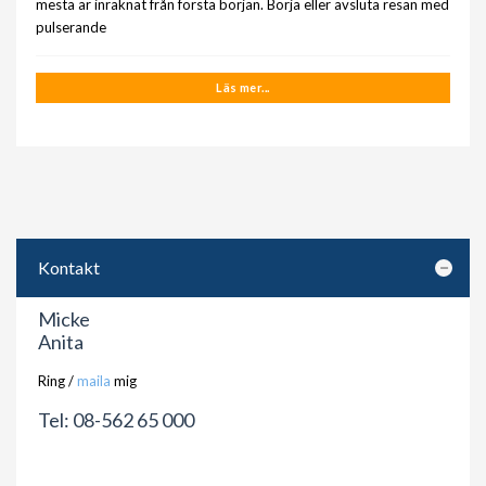
mesta är inräknat från första början. Börja eller avsluta resan med
pulserande
Läs mer...
Kontakt
Micke
Anita
Ring /
maila
mig
Tel: 08-562 65 000