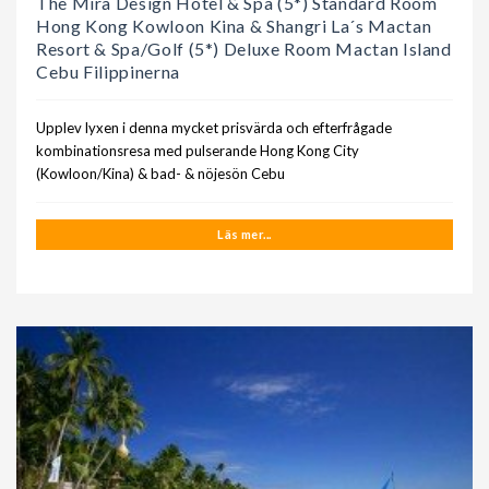
The Mira Design Hotel & Spa (5*) Standard Room
Hong Kong Kowloon Kina & Shangri La´s Mactan
Resort & Spa/Golf (5*) Deluxe Room Mactan Island
Cebu Filippinerna
Upplev lyxen i denna mycket prisvärda och efterfrågade
kombinationsresa med pulserande Hong Kong City
(Kowloon/Kina) & bad- & nöjesön Cebu
Läs mer...