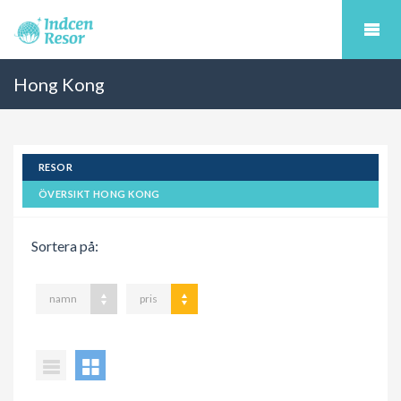
Hong Kong
RESOR
ÖVERSIKT HONG KONG
Sortera på:
namn
pris