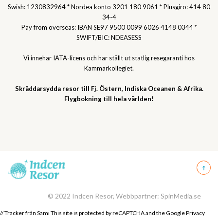
Swish: 1230832964 * Nordea konto 3201 180 9061 * Plusgiro: 414 80
34-4
Pay from overseas: IBAN SE97 9500 0099 6026 4148 0344 *
SWIFT/BIC: NDEASESS
Vi innehar IATA-licens och har ställt ut statlig resegaranti hos
Kammarkollegiet.
Skräddarsydda resor till Fj. Östern, Indiska Oceanen & Afrika.
Flygbokning till hela världen!
© 2022 Indcen Resor, Webbpartner: SpinMedia.se
// Tracker från Sami This site is protected by reCAPTCHA and the Google
Privacy