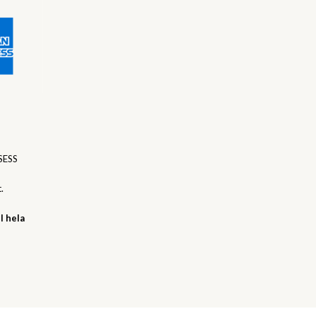
SESS
.
l hela