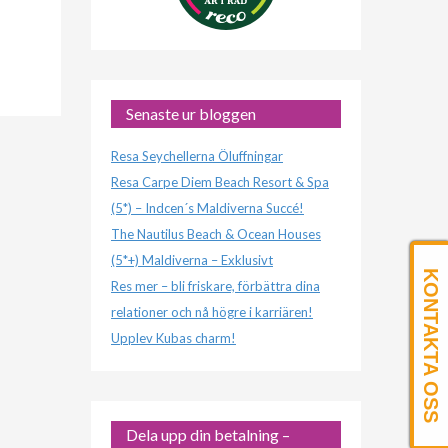
Senaste ur bloggen
Resa Seychellerna Öluffningar
Resa Carpe Diem Beach Resort & Spa
(5*) – Indcen´s Maldiverna Succé!
The Nautilus Beach & Ocean Houses
(5*+) Maldiverna – Exklusivt
KONTAKTA OSS
Res mer – bli friskare, förbättra dina
relationer och nå högre i karriären!
Upplev Kubas charm!
Dela upp din betalning –