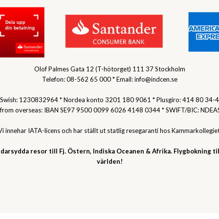
Olof Palmes Gata 12 (T-hötorget) 111 37 Stockholm
Telefon: 08-562 65 000 * Email: info@indcen.se
Swish: 1230832964 * Nordea konto 3201 180 9061 * Plusgiro: 414 80 34-4
 from overseas: IBAN SE97 9500 0099 6026 4148 0344 * SWIFT/BIC: NDEA
Vi innehar IATA-licens och har ställt ut statlig resegaranti hos Kammarkollegiet
darsydda resor till Fj. Östern, Indiska Oceanen & Afrika. Flygbokning til
världen!