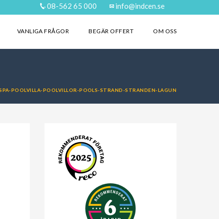
08-562 65 000
info@indcen.se
VANLIGA FRÅGOR
BEGÄR OFFERT
OM OSS
SPA-POOLVILLA-POOLVILLOR-POOLS-STRAND-STRANDEN-LAGUN