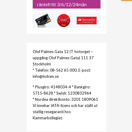
räntefritt 3/6/12/24mån
Olof Palmes Gata 12 (T-hötorget –
uppgång Olof Palmes Gata) 111 37
Stockholm
* Telefon: 08-562 65 000, E-post:
info@indcen.se
* Plusgiro: 4148034-4 * Bankgiro:
5715-8628 * Swish: 1230832964
* Nordea direktkonto: 3201 1809061
Vi innehar IATA-licens och har ställt ut
statlig resegaranti hos
Kammarkollegiet.