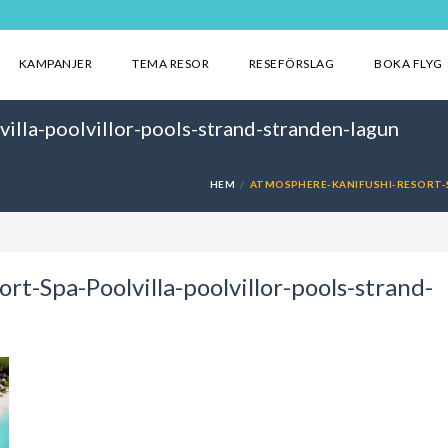
KAMPANJER
TEMA RESOR
RESEFÖRSLAG
BOKA FLYG
lla-poolvillor-pools-strand-stranden-lagun
HEM
ATMOSPHERE-KANIFUSHI-RESORT-
t-Spa-Poolvilla-poolvillor-pools-strand-