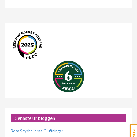
Senaste ur bloggen
Resa Seychellerna Öluffningar