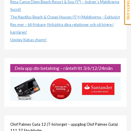
KONTAKTA OSS
Resa Carpe Diem Beach Resort & Spa (5*) – Indcen´s Maldiverna
Succé!
The Nautilus Beach & Ocean Houses (5*+) Maldiverna – Exklusivt
Res mer – bli friskare, förbättra dina relationer och nå högre i
karriären!
Upplev Kubas charm!
Dela upp din betalning – räntefritt 3/6/12/24mån
Olof Palmes Gata 12 (T-hötorget – uppgång Olof Palmes Gata)
111 37 Stockholm