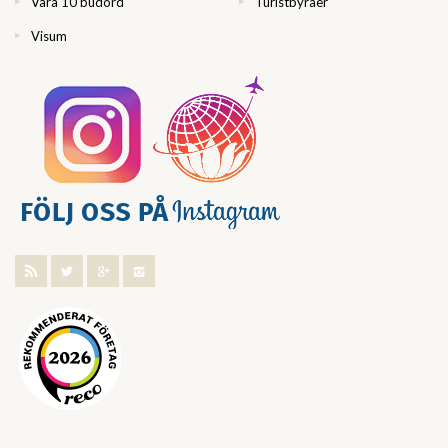
Våra 10 budord
Turistbyråer
Visum