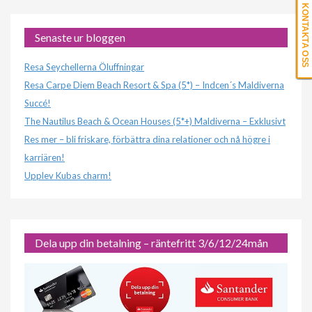
KONTAKTA OSS
Senaste ur bloggen
Resa Seychellerna Öluffningar
Resa Carpe Diem Beach Resort & Spa (5*) – Indcen´s Maldiverna
Succé!
The Nautilus Beach & Ocean Houses (5*+) Maldiverna – Exklusivt
Res mer – bli friskare, förbättra dina relationer och nå högre i
karriären!
Upplev Kubas charm!
Dela upp din betalning – räntefritt 3/6/12/24mån