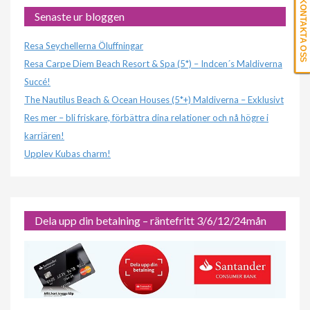
KONTAKTA OSS
Senaste ur bloggen
Resa Seychellerna Öluffningar
Resa Carpe Diem Beach Resort & Spa (5*) – Indcen´s Maldiverna
Succé!
The Nautilus Beach & Ocean Houses (5*+) Maldiverna – Exklusivt
Res mer – bli friskare, förbättra dina relationer och nå högre i
karriären!
Upplev Kubas charm!
Dela upp din betalning – räntefritt 3/6/12/24mån