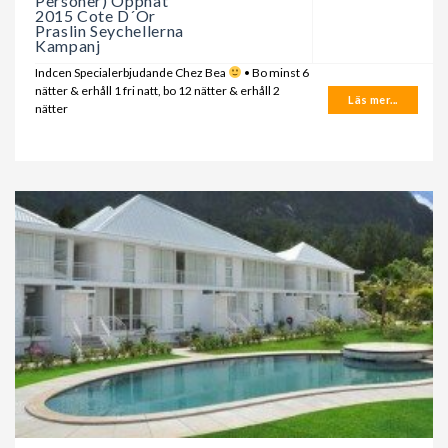
Personer) Öppnat
2015 Cote D´Or
Praslin Seychellerna
Kampanj
Indcen Specialerbjudande Chez Bea
• Bo minst 6
nätter & erhåll 1 fri natt, bo 12 nätter & erhåll 2
Läs mer...
nätter