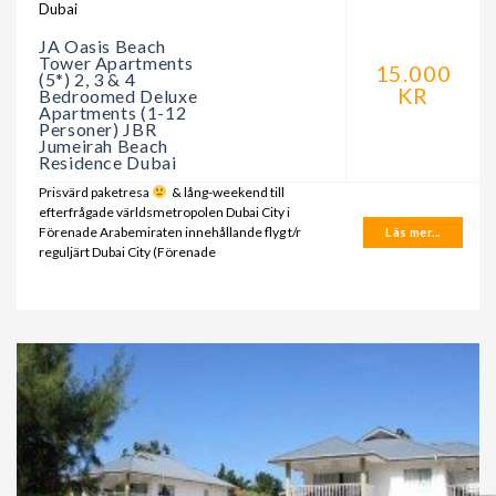
Dubai
JA Oasis Beach
Tower Apartments
15.000
(5*) 2, 3 & 4
KR
Bedroomed Deluxe
Apartments (1-12
Personer) JBR
Jumeirah Beach
Residence Dubai
Prisvärd paketresa
& lång-weekend till
efterfrågade världsmetropolen Dubai City i
Förenade Arabemiraten innehållande flyg t/r
Läs mer...
reguljärt Dubai City (Förenade