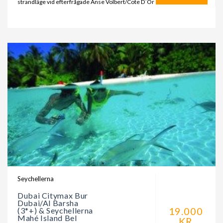
strandläge vid efterfrågade Anse Volbert/Cote D´Or
Seychellerna
Dubai Citymax Bur
Dubai/Al Barsha
19.000
(3*+) & Seychellerna
Mahé Island Bel
KR