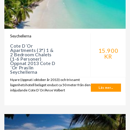
Seychellerna
Cote D´Or
15.900
Apartments (3*) 1 &
2 Bedroom Chalets
KR
(1-6 Personer)
Öppnat 2013 Cote D
´Or Praslin
Seychellerna
Nyare (öppnat i oktober år 2013) och trivsamt
lägenhetshotell beläget endast ca 50 meter från den
Läs mer...
inbjudande Cote D´Or/Anse Volbert