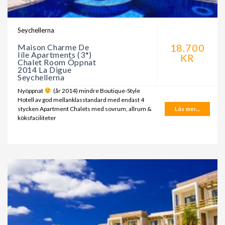
Seychellerna
18.700
Maison Charme De
Iíle Apartments (3*)
KR
Chalet Room Öppnat
2014 La Digue
Seychellerna
Nyöppnat
(år 2014) mindre Boutique-Style
Hotell av god mellanklasstandard med endast 4
stycken Apartment Chalets med sovrum, allrum &
Läs mer...
köksfaciliteter