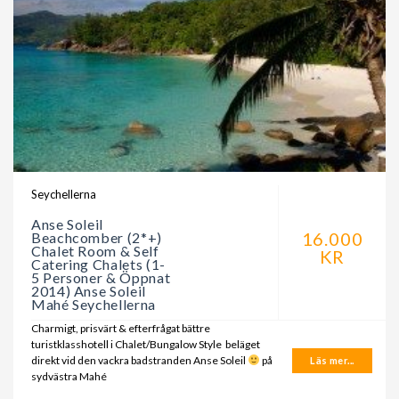
Seychellerna
Anse Soleil
16.000
Beachcomber (2*+)
Chalet Room & Self
KR
Catering Chalets (1-
5 Personer & Öppnat
2014) Anse Soleil
Mahé Seychellerna
Charmigt, prisvärt & efterfrågat bättre
turistklasshotell i Chalet/Bungalow Style beläget
direkt vid den vackra badstranden Anse Soleil
på
Läs mer...
sydvästra Mahé