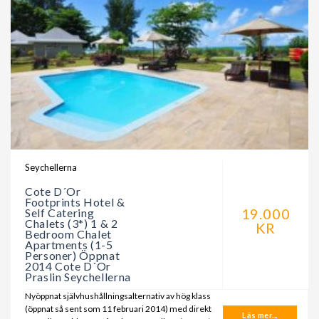
Seychellerna
Cote D´Or
Footprints Hotel &
19.000
Self Catering
Chalets (3*) 1 & 2
KR
Bedroom Chalet
Apartments (1-5
Personer) Öppnat
2014 Cote D´Or
Praslin Seychellerna
Nyöppnat självhushållningsalternativ av hög klass
(öppnat så sent som 11 februari 2014) med direkt
Läs mer...