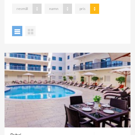
resmål
namn
pris
Dubai