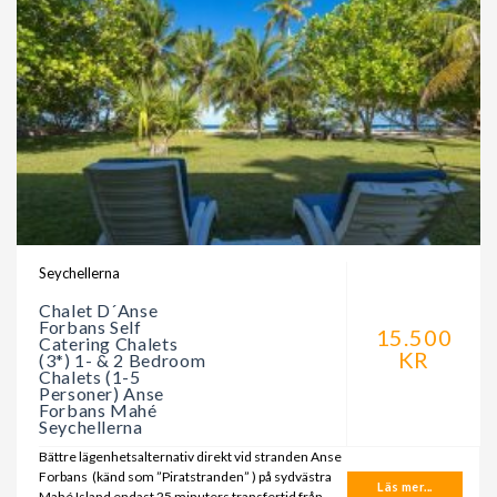
Seychellerna
Chalet D´Anse
Forbans Self
15.500
Catering Chalets
KR
(3*) 1- & 2 Bedroom
Chalets (1-5
Personer) Anse
Forbans Mahé
Seychellerna
Bättre lägenhetsalternativ direkt vid stranden Anse
Forbans (känd som ”Piratstranden” ) på sydvästra
Läs mer...
Mahé Island endast 25 minuters transfertid från