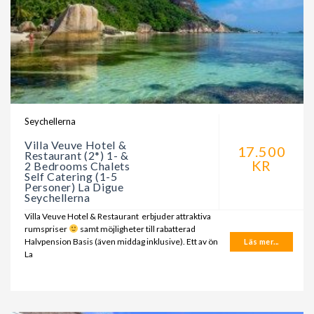
Seychellerna
Villa Veuve Hotel &
17.500
Restaurant (2*) 1- &
KR
2 Bedrooms Chalets
Self Catering (1-5
Personer) La Digue
Seychellerna
Villa Veuve Hotel & Restaurant erbjuder attraktiva
rumspriser
samt möjligheter till rabatterad
Halvpension Basis (även middag inklusive). Ett av ön
Läs mer...
La