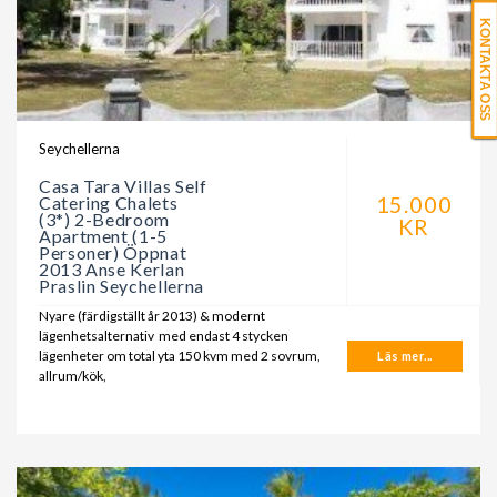
KONTAKTA OSS
Seychellerna
Casa Tara Villas Self
15.000
Catering Chalets
(3*) 2-Bedroom
KR
Apartment (1-5
Personer) Öppnat
2013 Anse Kerlan
Praslin Seychellerna
Nyare (färdigställt år 2013) & modernt
lägenhetsalternativ med endast 4 stycken
lägenheter om total yta 150 kvm med 2 sovrum,
Läs mer...
allrum/kök,