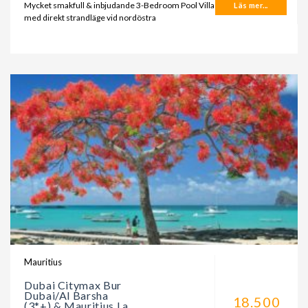
Mycket smakfull & inbjudande 3-Bedroom Pool Villa
Läs mer...
med direkt strandläge vid nordöstra
Mauritius
Dubai Citymax Bur
Dubai/Al Barsha
18.500
(3*+) & Mauritius La