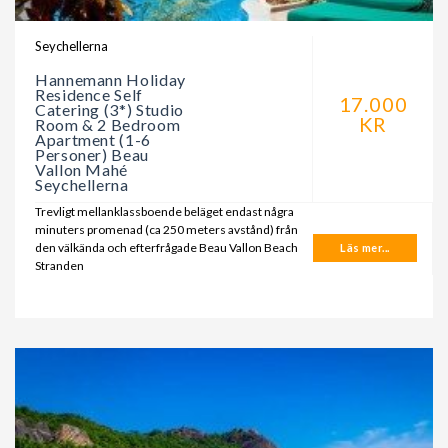
Seychellerna
Hannemann Holiday
Residence Self
17.000
Catering (3*) Studio
KR
Room & 2 Bedroom
Apartment (1-6
Personer) Beau
Vallon Mahé
Seychellerna
Trevligt mellanklassboende beläget endast några
minuters promenad (ca 250 meters avstånd) från
den välkända och efterfrågade Beau Vallon Beach
Läs mer...
Stranden