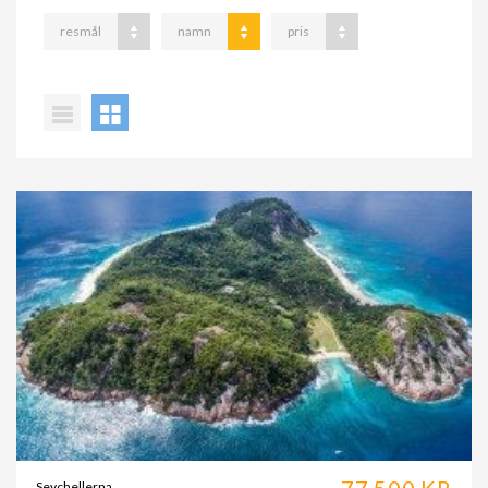
resmål
namn
pris
77.500 KR
Seychellerna