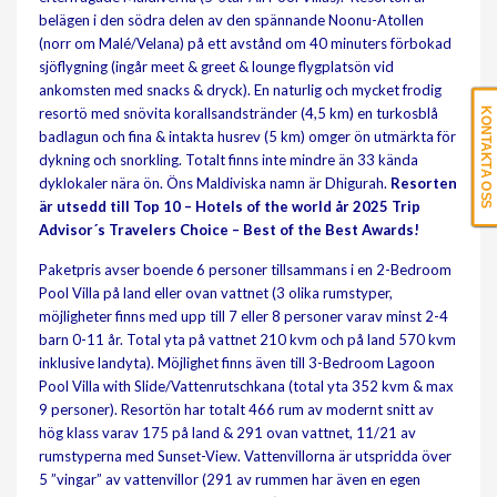
belägen i den södra delen av den spännande Noonu-Atollen
(norr om Malé/Velana) på ett avstånd om 40 minuters förbokad
sjöflygning (ingår meet & greet & lounge flygplatsön vid
ankomsten med snacks & dryck). En naturlig och mycket frodig
resortö med snövita korallsandstränder (4,5 km) en turkosblå
KONTAKTA OSS
badlagun och fina & intakta husrev (5 km) omger ön utmärkta för
dykning och snorkling. Totalt finns inte mindre än 33 kända
dyklokaler nära ön. Öns Maldiviska namn är Dhigurah.
Resorten
är utsedd till Top 10 – Hotels of the world år 2025 Trip
Advisor´s Travelers Choice – Best of the Best Awards!
Paketpris avser boende 6 personer tillsammans i en 2-Bedroom
Pool Villa på land eller ovan vattnet (3 olika rumstyper,
möjligheter finns med upp till 7 eller 8 personer varav minst 2-4
barn 0-11 år. Total yta på vattnet 210 kvm och på land 570 kvm
inklusive landyta). Möjlighet finns även till 3-Bedroom Lagoon
Pool Villa with Slide/Vattenrutschkana (total yta 352 kvm & max
9 personer). Resortön har totalt 466 rum av modernt snitt av
hög klass varav 175 på land & 291 ovan vattnet, 11/21 av
rumstyperna med Sunset-View. Vattenvillorna är utspridda över
5 ”vingar” av vattenvillor (291 av rummen har även en egen