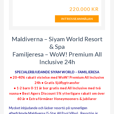
220.000 KR
INTRESSEANMÄLAN
Maldiverna – Siyam World Resort
& Spa
Familjeresa – WoW! Premium All
Inclusive 24h
SPECIALERBJUDANDE SIYAM WORLD – FAMILJERESA
• 20-40% rabatt vistelse med WoW! Premium All Inclusive
24h • Gratis Sjöflygtransfer
• 1-2 barn 0-11 år bor gratis med All Inclusive med två
vuxna • Best Agers Discount 5% ytterligare rabatt om över
60 år • Extra förmåner Honeymooners & jubilarer
Mycket inbjudande och läcker resortö på synnerligen
efterfrågade Maldiverna (5-Star All Pool Villas). Resortön är