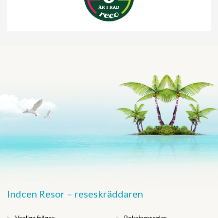
Indcen Resor – reseskräddaren