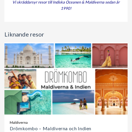
Vi skräddarsyr resor till Indiska Oceanen & Maldiverna sedan år
1990!
Liknande resor
Maldiverna
Drömkombo – Maldiverna och Indien