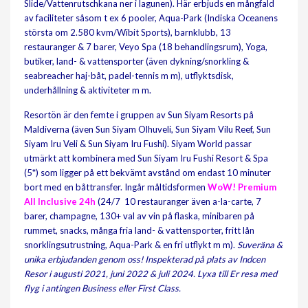
Slide/Vattenrutschkana ner i lagunen). Här erbjuds en mångfald
av faciliteter såsom t ex 6 pooler, Aqua-Park (Indiska Oceanens
största om 2.580 kvm/Wibit Sports), barnklubb, 13
restauranger & 7 barer, Veyo Spa (18 behandlingsrum), Yoga,
butiker, land- & vattensporter (även dykning/snorkling &
seabreacher haj-båt, padel-tennis m m), utflyktsdisk,
underhållning & aktiviteter m m.
Resortön är den femte i gruppen av Sun Siyam Resorts på
Maldiverna (även Sun Siyam Olhuveli, Sun Siyam Vilu Reef, Sun
Siyam Iru Veli & Sun Siyam Iru Fushi). Siyam World passar
utmärkt att kombinera med Sun Siyam Iru Fushi Resort & Spa
(5*) som ligger på ett bekvämt avstånd om endast 10 minuter
bort med en båttransfer. Ingår måltidsformen
WoW!
Premium
All Inclusive 24h
(24/7 10 restauranger även a-la-carte, 7
barer, champagne, 130+ val av vin på flaska, minibaren på
rummet, snacks, många fria land- & vattensporter, fritt lån
snorklingsutrustning, Aqua-Park & en fri utflykt m m).
Suveräna &
unika erbjudanden genom oss!
Inspekterad på plats av Indcen
Resor i augusti 2021, juni 2022 & juli 2024.
Lyxa till Er resa med
flyg i antingen Business eller First Class.