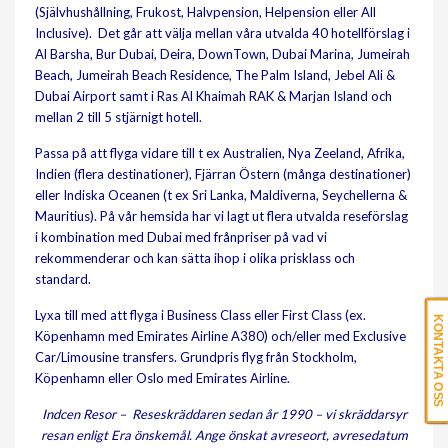
(Självhushållning, Frukost, Halvpension, Helpension eller All
Inclusive). Det går att välja mellan våra utvalda 40 hotellförslag i
Al Barsha, Bur Dubai, Deira, DownTown, Dubai Marina, Jumeirah
Beach, Jumeirah Beach Residence, The Palm Island, Jebel Ali &
Dubai Airport samt i Ras Al Khaimah RAK & Marjan Island och
mellan 2 till 5 stjärnigt hotell.
Passa på att flyga vidare till t ex Australien, Nya Zeeland, Afrika,
Indien (flera destinationer), Fjärran Östern (många destinationer)
eller Indiska Oceanen (t ex Sri Lanka, Maldiverna, Seychellerna &
Mauritius). På vår hemsida har vi lagt ut flera utvalda reseförslag
i kombination med Dubai med frånpriser på vad vi
rekommenderar och kan sätta ihop i olika prisklass och
standard.
Lyxa till med att flyga i Business Class eller First Class (ex.
KONTAKTA OSS
Köpenhamn med Emirates Airline A380) och/eller med Exclusive
Car/Limousine transfers. Grundpris flyg från Stockholm,
Köpenhamn eller Oslo med Emirates Airline.
Indcen Resor – Reseskräddaren sedan år 1990 – vi skräddarsyr
resan enligt Era önskemål. Ange önskat avreseort, avresedatum