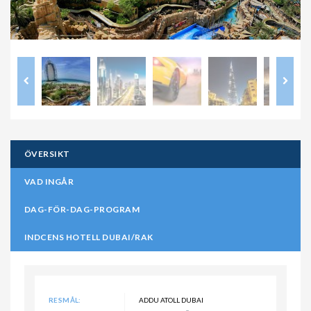
ÖVERSIKT
VAD INGÅR
DAG-FÖR-DAG-PROGRAM
INDCENS HOTELL DUBAI/RAK
RESMÅL:
ADDU ATOLL DUBAI