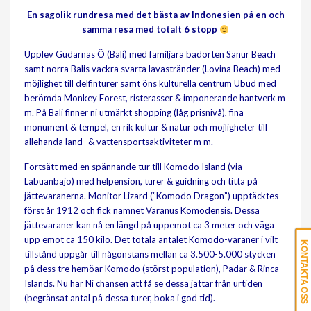
En sagolik rundresa med det bästa av Indonesien på en och
samma resa med totalt 6 stopp
Upplev Gudarnas Ö (Bali) med familjära badorten Sanur Beach
samt norra Balis vackra svarta lavastränder (Lovina Beach) med
möjlighet till delfinturer samt öns kulturella centrum Ubud med
berömda Monkey Forest, risterasser & imponerande hantverk m
m. På Bali finner ni utmärkt shopping (låg prisnivå), fina
monument & tempel, en rik kultur & natur och möjligheter till
allehanda land- & vattensportsaktiviteter m m.
Fortsätt med en spännande tur till Komodo Island (via
Labuanbajo) med helpension, turer & guidning och titta på
jättevaranerna. Monitor Lizard (”Komodo Dragon”) upptäcktes
först år 1912 och fick namnet Varanus Komodensis. Dessa
jättevaraner kan nå en längd på uppemot ca 3 meter och väga
upp emot ca 150 kilo. Det totala antalet Komodo-varaner i vilt
KONTAKTA OSS
tillstånd uppgår till någonstans mellan ca 3.500-5.000 stycken
på dess tre hemöar Komodo (störst population), Padar & Rinca
Islands. Nu har Ni chansen att få se dessa jättar från urtiden
(begränsat antal på dessa turer, boka i god tid).