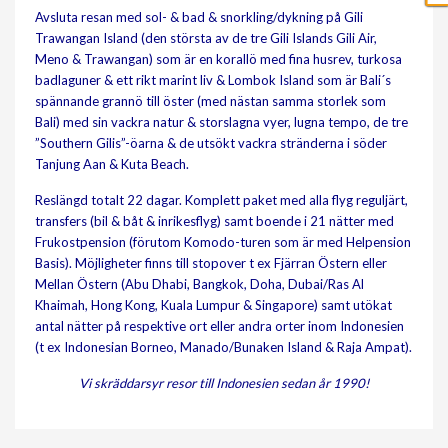
Avsluta resan med sol- & bad & snorkling/dykning på Gili
Trawangan Island (den största av de tre Gili Islands Gili Air,
Meno & Trawangan) som är en korallö med fina husrev, turkosa
badlaguner & ett rikt marint liv & Lombok Island som är Bali´s
spännande grannö till öster (med nästan samma storlek som
Bali) med sin vackra natur & storslagna vyer, lugna tempo, de tre
”Southern Gilis”-öarna & de utsökt vackra stränderna i söder
Tanjung Aan & Kuta Beach.
Reslängd totalt 22 dagar. Komplett paket med alla flyg reguljärt,
transfers (bil & båt & inrikesflyg) samt boende i 21 nätter med
Frukostpension (förutom Komodo-turen som är med Helpension
Basis). Möjligheter finns till stopover t ex Fjärran Östern eller
Mellan Östern (Abu Dhabi, Bangkok, Doha, Dubai/Ras Al
Khaimah, Hong Kong, Kuala Lumpur & Singapore) samt utökat
antal nätter på respektive ort eller andra orter inom Indonesien
(t ex Indonesian Borneo, Manado/Bunaken Island & Raja Ampat).
Vi skräddarsyr resor till Indonesien sedan år 1990!