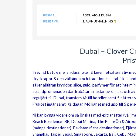
RESMÅL:
ADDU ATOLL DUBAI
RESETYP:
SJÄLVHUSHÅLLNING
Dubai – Clover C
Pri
Trevligt bättre mellanklasshotell & lägenhetsalternativ me
skyskrapor & den välkända och traditionella arabiska han
säljer alltifrån kryddor, silke, guld, parfymer för att inte 
strandpromenaden där träbåtarna lastar av sin last och äve
reguljärt till Dubai, transfers t/r till hotellet samt 5 nätte
Frukost ingår samtliga dagar. Möjlighet med upp till 5 per
Ni kan bygga vidare om så önskas med extranätter (välj me
Beach Residence JBR, Dubai Marina, The Palm/Ön & Airport Ar
(många destinationer), Pakistan (flera destinationer), Fjä
Shanghai, Taipei, Seoul, Singapore, Jakarta, Bali, Cebu Mac