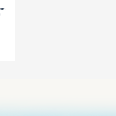
oom
i