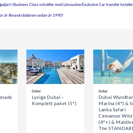
reguljärt i Business Class och/eller med Limousine/Exclusive Car transfer hotelle
or är Reseskräddaren sedan år 1990!
Dubai
Dubai
renade
Lyxiga Dubai –
Dubai Wyndha
&
Komplett paket (5*)
Marina (4*) & S
Lanka Safari
Cinnamon Wild 
(4*+) & Maldiv
The STANDAR