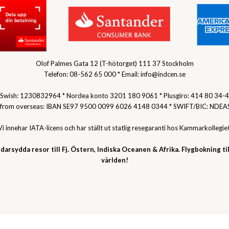
Olof Palmes Gata 12 (T-hötorget) 111 37 Stockholm
Telefon: 08-562 65 000 * Email: info@indcen.se
Swish: 1230832964 * Nordea konto 3201 180 9061 * Plusgiro: 414 80 34-4
 from overseas: IBAN SE97 9500 0099 6026 4148 0344 * SWIFT/BIC: NDEA
Vi innehar IATA-licens och har ställt ut statlig resegaranti hos Kammarkollegiet
darsydda resor till Fj. Östern, Indiska Oceanen & Afrika. Flygbokning til
världen!