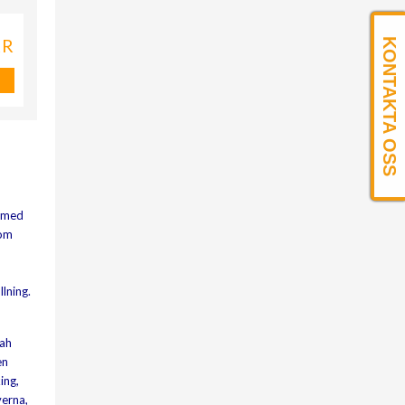
KR
KONTAKTA OSS
t med
som
llning.
rah
en
ing,
verna,