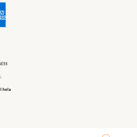
SESS
.
l hela