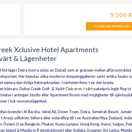
9.500 
INTRESSEANMÄLAN
reek Xclusive Hotel Apartments
svärt & Lägenheter
d fint läge i Deira (norra sidan av Dubai) som är gränsen mellan affärsområde
delsporten. Här blandas olika moderna shoppinggallerior samt antika Souks 
minst nämna den livliga fiskmarknaden. I närheten finns t ex den breda
n båtvarv, Dubai Creek Golf- & Yacht Club m m. I vårt paketpris ingår flyg t/r
rs vistelse i antingen Studio eller Apartment Room med möjligheter till självhushå
soner i två-sovrumslägenhet.
llan boende i Al Barsha, Jebel Ali, Down Town, Deira, Jumeirah Beach, Jumei
ea), utflykter, bilhyra eller vidareflyg till t ex Australien/Nya Zeeland, Indi
rran Östern (t ex Bangkok, Phuket, Kuala Lumpur, Hong Kong, Hanoi, Saigon, Pek
tan Island & Manila m fl destinationer) eller Indiska Oceanen (Sri Lanka, Maldi