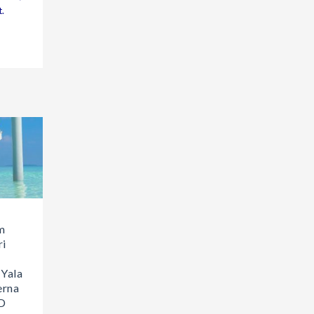
t.
m
ri
Yala
erna
D