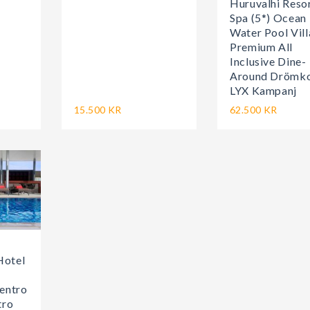
Huruvalhi Reso
Spa (5*) Ocean
Water Pool Vill
Premium All
Inclusive Dine-
Around Drömk
LYX Kampanj
15.500 KR
62.500 KR
Hotel
)
entro
tro