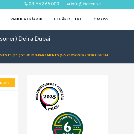
08-562 65 000
info@indcen.se
VANLIGA FRÅGOR
BEGÄR OFFERT
OM OSS
rsoner) Deira Dubai
MENTS (3*+) STUDIO/APARTMENTS (1-5 PERSONER) DEIRA DUBAI
ANDET