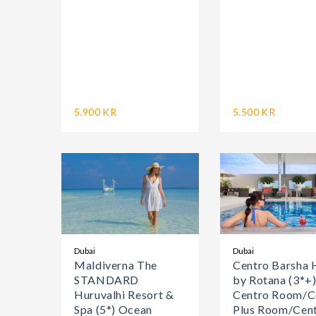
5.900 KR
5.500 KR
Dubai
Dubai
Maldiverna The
Centro Barsha 
STANDARD
by Rotana (3*+
Huruvalhi Resort &
Centro Room/C
Spa (5*) Ocean
Plus Room/Cen