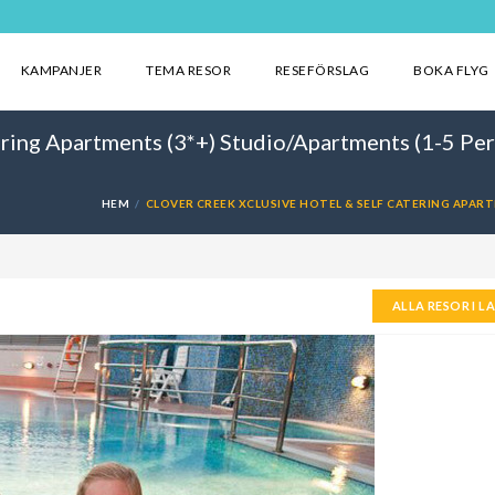
KAMPANJER
TEMA RESOR
RESEFÖRSLAG
BOKA FLYG
ering Apartments (3*+) Studio/Apartments (1-5 Pe
HEM
CLOVER CREEK XCLUSIVE HOTEL & SELF CATERING APART
ALLA RESOR I L